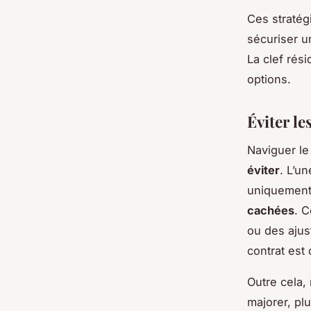
Ces stratég
sécuriser u
La clef rési
options.
Éviter le
Naviguer l
éviter
. L’u
uniquement 
cachées
. 
ou des aju
contrat est 
Outre cela,
majorer, pl