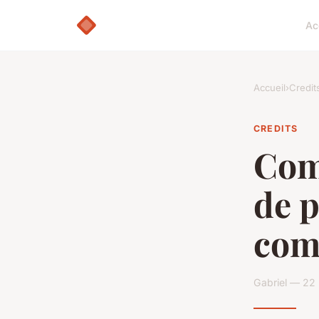
Ac
Accueil
›
Credit
CREDITS
Com
de p
comp
Gabriel — 22 