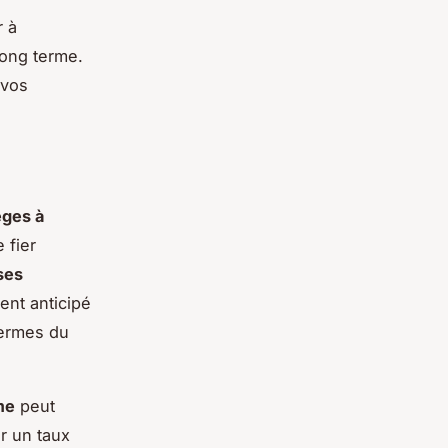
r à
long terme.
 vos
èges à
 fier
ses
ent anticipé
termes du
me
peut
r un taux