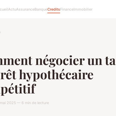
cueil
Actu
Assurance
Banque
Credits
Finance
Immobilier
s
ment négocier un t
rêt hypothécaire
étitif
mai 2025 — 6 min de lecture