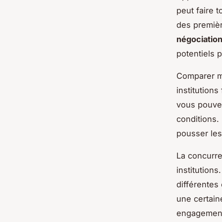
peut faire 
des premièr
négociatio
potentiels p
Comparer m
institution
vous pouvez
conditions.
pousser les
La concurren
institutions
différentes 
une certain
engagement 