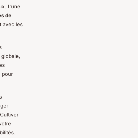
x. L’une
es de
t avec les
s
 globale,
es
s pour
s
ager
 Cultiver
votre
ilités.