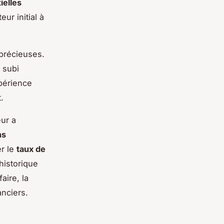
ielles
ur initial à
 précieuses.
 subi
périence
.
ur a
ns
er le
taux de
historique
aire, la
anciers.