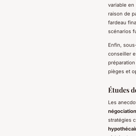
variable en
raison de p
fardeau fin
scénarios f
Enfin, sous
conseiller 
préparation
pièges et o
Études d
Les anecdot
négociation
stratégies 
hypothécai