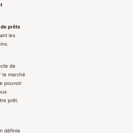
êt
 de prêts
ant les
oins
ecte de
r le marché
de pouvoir
ous
re prêt.
n définie