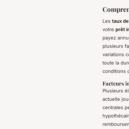
Comprend
Les
taux de
votre
prêt 
payez annue
plusieurs f
variations 
toute la du
conditions 
Facteurs i
Plusieurs é
actuelle jou
centrales p
hypothécair
rembourseme