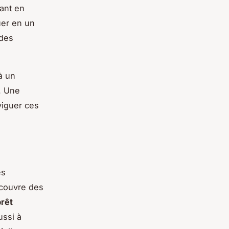
hant en
uer en un
 des
à un
. Une
viguer ces
es
écouvre des
prêt
ussi à