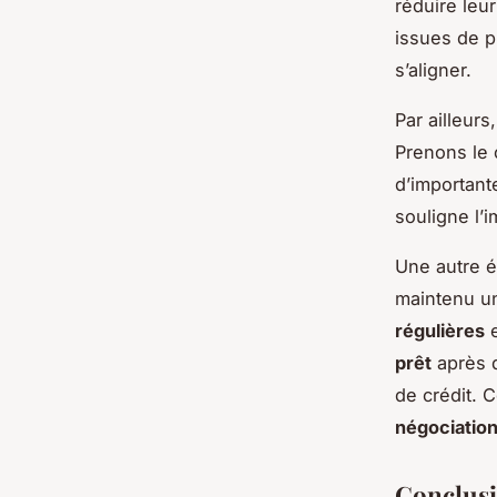
réduire leu
issues de pl
s’aligner.
Par ailleurs
Prenons le 
d’important
souligne l’
Une autre é
maintenu 
régulières
e
prêt
après q
de crédit. C
négociation
Conclusi