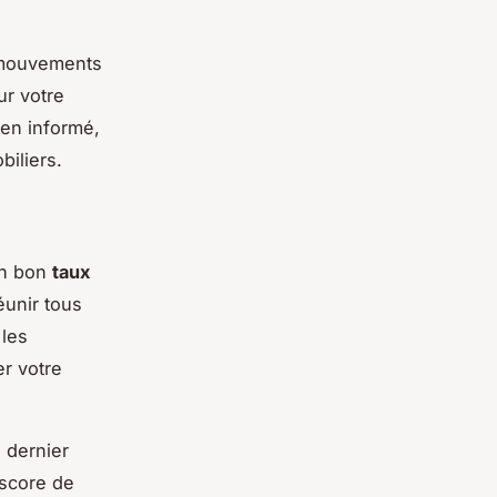
s mouvements
ur votre
ien informé,
iliers.
un bon
taux
éunir tous
les
r votre
 dernier
 score de