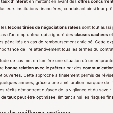
r
taux d’intérêt
en mettant en avant des
offres concurrent
usieurs institutions financières, conduisant ainsi leur prête
, les
leçons tirées de négociations ratées
sont tout aussi
cas d’un emprunteur qui a ignoré des
clauses cachées
et
es pénalités en cas de remboursement anticipé. Cette ex
importance de lire attentivement tous les termes du contrat
tude de cas met en lumière une situation où un emprunte
une
bonne relation avec le prêteur
par des
communicatio
t ouvertes. Cette approche a finalement permis de révis
uelques années, grâce à une amélioration marquée de l’
es récits démontrent qu’avec de la vigilance et du savoir-f
 de taux
peut être optimisée, limitant ainsi les risques fin
on des meilleures pratiques