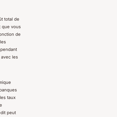
t total de
êt que vous
onction de
les
s pendant
 avec les
omique
s banques
les taux
de
dit peut